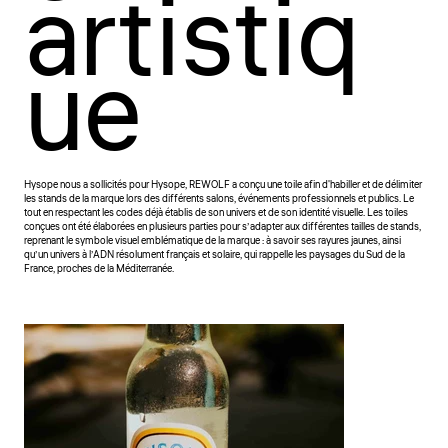
artistiq
ue
Hysope nous a sollicités pour Hysope, REWOLF a conçu une toile afin d'habiller et de délimiter
les stands de la marque lors des différents salons, événements professionnels et publics. Le
tout en respectant les codes déjà établis de son univers et de son identité visuelle. Les toiles
conçues ont été élaborées en plusieurs parties pour s’adapter aux différentes tailles de stands,
reprenant le symbole visuel emblématique de la marque : à savoir ses rayures jaunes, ainsi
qu’un univers à l’ADN résolument français et solaire, qui rappelle les paysages du Sud de la
France, proches de la Méditerranée.