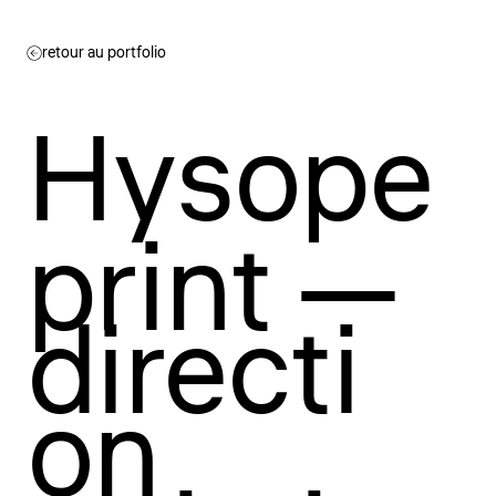
retour au portfolio
Hysope
print —
directi
on